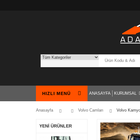
HIZLI MENÜ
ANASAYFA
KURUMSAL
Anasayfa
Volvo Camları
Volvo Kamy
YENİ ÜRÜNLER