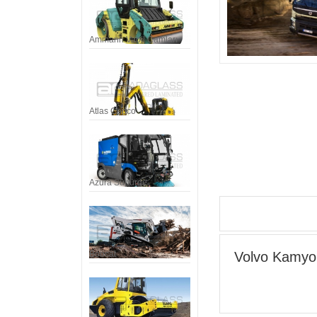
Ammann Vabil Camları
Atlas Copco
Azura Süpürge
Bobcat
Volvo Kamyo