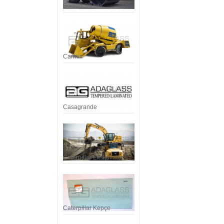
Bomag Silindir
Carmix
Casagrande
Caterpillar Ekskavatör
Caterpillar Kepçe