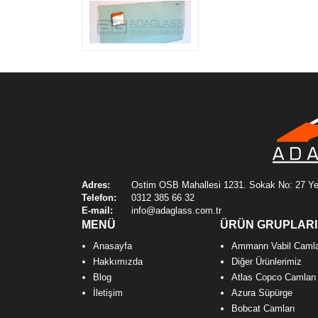
Caterpillar Beko Loder
Adres:
Ostim OSB Mahallesi 1231. Sokak No: 27 Ye
Telefon:
0312 385 66 32
E-mail:
info@adaglass.com.tr
MENÜ
ÜRÜN GRUPLARI
Anasayfa
Ammann Vabil Camla
Hakkımızda
Diğer Ürünlerimiz
Blog
Atlas Copco Camları
İletişim
Azura Süpürge
Bobcat Camları