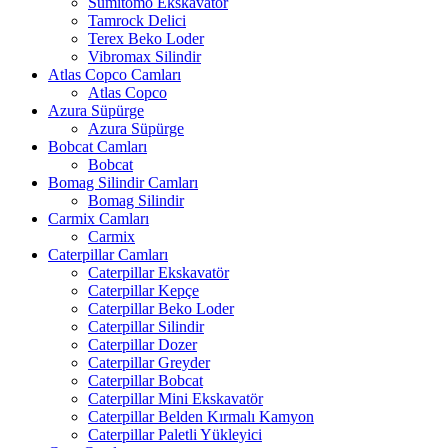
Sumitomo Ekskavatör
Tamrock Delici
Terex Beko Loder
Vibromax Silindir
Atlas Copco Camları
Atlas Copco
Azura Süpürge
Azura Süpürge
Bobcat Camları
Bobcat
Bomag Silindir Camları
Bomag Silindir
Carmix Camları
Carmix
Caterpillar Camları
Caterpillar Ekskavatör
Caterpillar Kepçe
Caterpillar Beko Loder
Caterpillar Silindir
Caterpillar Dozer
Caterpillar Greyder
Caterpillar Bobcat
Caterpillar Mini Ekskavatör
Caterpillar Belden Kırmalı Kamyon
Caterpillar Paletli Yükleyici