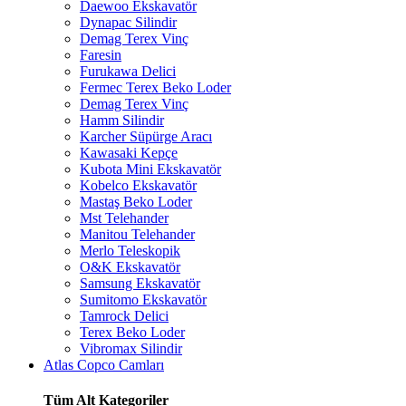
Daewoo Ekskavatör
Dynapac Silindir
Demag Terex Vinç
Faresin
Furukawa Delici
Fermec Terex Beko Loder
Demag Terex Vinç
Hamm Silindir
Karcher Süpürge Aracı
Kawasaki Kepçe
Kubota Mini Ekskavatör
Kobelco Ekskavatör
Mastaş Beko Loder
Mst Telehander
Manitou Telehander
Merlo Teleskopik
O&K Ekskavatör
Samsung Ekskavatör
Sumitomo Ekskavatör
Tamrock Delici
Terex Beko Loder
Vibromax Silindir
Atlas Copco Camları
Tüm Alt Kategoriler