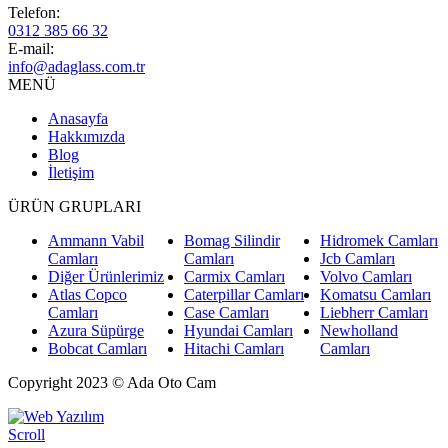
Telefon:
0312 385 66 32
E-mail:
info@adaglass.com.tr
MENÜ
Anasayfa
Hakkımızda
Blog
İletişim
ÜRÜN GRUPLARI
Ammann Vabil
Bomag Silindir
Hidromek Camları
Camları
Camları
Jcb Camları
Diğer Ürünlerimiz
Carmix Camları
Volvo Camları
Atlas Copco
Caterpillar Camları
Komatsu Camları
Camları
Case Camları
Liebherr Camları
Azura Süpürge
Hyundai Camları
Newholland
Bobcat Camları
Hitachi Camları
Camları
Copyright 2023 © Ada Oto Cam
Scroll