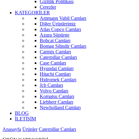
Gizlilik Politikası
Çerezler
KATEGORİLER
Ammann Vabil Camları
Diğer Ürünlerimiz
Atlas Copco Camları
Azura Süpürge
Bobcat Camları
Bomag Silindir Camları
Carmix Camları
Caterpillar Camları
Case Camları
Hyundai Camları
Hitachi Camları
Hidromek Camları
Jcb Camları
Volvo Camları
Komatsu Camları
Liebherr Camları
Newholland Camları
BLOG
İLETİŞİM
Anasayfa
Ürünler
Caterpillar Camları