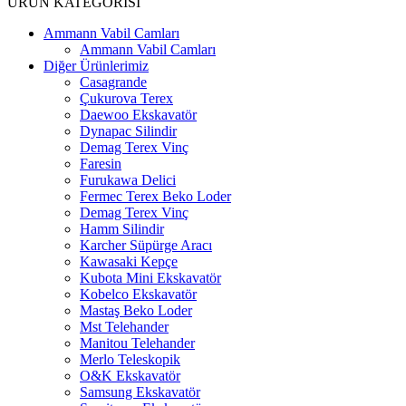
ÜRÜN KATEGORİSİ
Ammann Vabil Camları
Ammann Vabil Camları
Diğer Ürünlerimiz
Casagrande
Çukurova Terex
Daewoo Ekskavatör
Dynapac Silindir
Demag Terex Vinç
Faresin
Furukawa Delici
Fermec Terex Beko Loder
Demag Terex Vinç
Hamm Silindir
Karcher Süpürge Aracı
Kawasaki Kepçe
Kubota Mini Ekskavatör
Kobelco Ekskavatör
Mastaş Beko Loder
Mst Telehander
Manitou Telehander
Merlo Teleskopik
O&K Ekskavatör
Samsung Ekskavatör