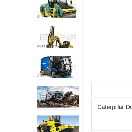
Ammann Vabil Camları
Atlas Copco
Azura Süpürge
Bobcat
Caterpillar D