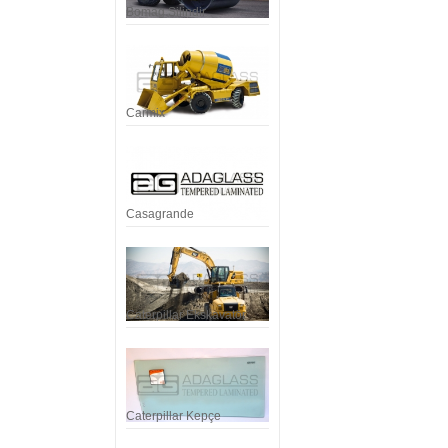
Bomag Silindir
Carmix
Casagrande
Caterpillar Ekskavatör
Caterpillar Kepçe