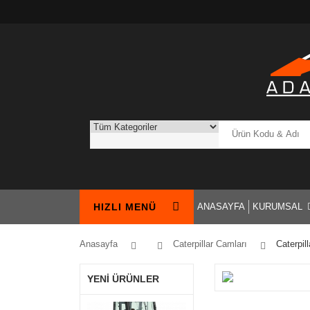
HIZLI MENÜ
ANASAYFA
KURUMSAL
Anasayfa
Caterpillar Camları
Caterpil
YENİ ÜRÜNLER