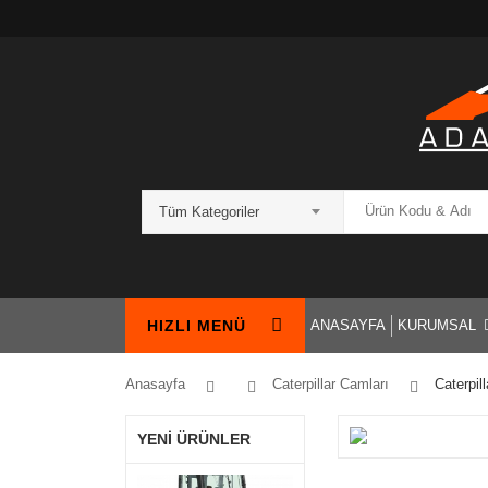
Tüm Kategoriler
HIZLI MENÜ
ANASAYFA
KURUMSAL
Anasayfa
Caterpillar Camları
Caterpill
YENİ ÜRÜNLER