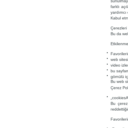
sunulmaya
farklı aç
yardımcı 
Kabul et
Çerezleri
Bu da web
Etkilenme
Favoriler
web sites
video izl
bu sayfan
gömülü iç
Bu web si
Çerez Pol
„cookiesA
Bu çerez,
reddettiği
Favoriler