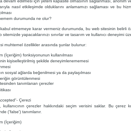
 devam edilmesi için yeterli kapasite olmasının sağlanması, anonim veril
ılarıyla nasıl etkileşimde olduklarını anlamamızı sağlaması ve bu hiz
olması
memem durumunda ne olur?
 kabul etmemeye karar vermeniz durumunda, bu web sitesinin belirli öze
 sitemizde yapacaklarınızı sınırlar ve tasarım ve kullanıcı deneyimi üzer
si muhtemel özellikler arasında şunlar bulunur:
im (İçeriğim) fonksiyonunun kullanılması
inin kişiselleştirilmiş şekilde deneyimlenememesi
enmesi
ın sosyal ağlarda beğenilmesi ya da paylaşılması
eriğin görüntülenmesi
tesinden tanımlanan çerezler
itikası
ccepted“- Çerezi
 kullanıcının çerezler hakkındaki seçim verisini saklar. Bu çerez ku
nde ('false') tanımlanır.
im (İçeriğim)