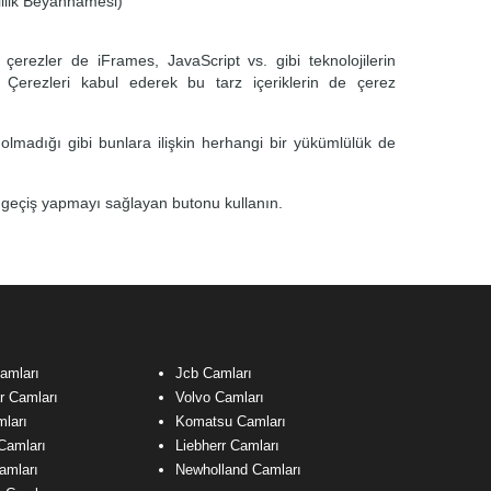
lilik Beyannamesi
)
 çerezler de iFrames, JavaScript vs. gibi teknolojilerin
r. Çerezleri kabul ederek bu tarz içeriklerin de çerez
olmadığı gibi bunlara ilişkin herhangi bir yükümlülük de
 geçiş yapmayı sağlayan butonu kullanın.
amları
Jcb Camları
ar Camları
Volvo Camları
ları
Komatsu Camları
Camları
Liebherr Camları
amları
Newholland Camları