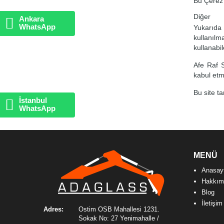
Bu Çerez 
Diğer
Ankara
WhatsApp
Yukarıda 
kullanılm
kullanabi
Afe Raf S
kabul etm
Bu site t
İstanbul
WhatsApp
MENÜ
Anasay
Hakkım
Blog
İletişim
Adres:
Ostim OSB Mahallesi 1231.
Sokak No: 27 Yenimahalle /