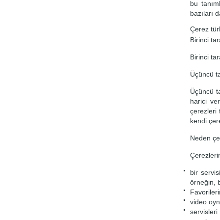
bu tanıml
bazıları 
Çerez türl
Birinci ta
Birinci t
Üçüncü ta
Üçüncü ta
harici ve
çerezleri
kendi çere
Neden çer
Çerezlerin
bir servi
örneğin, 
Favoriler
video oyn
servisler