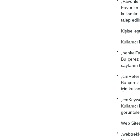
„Favorile
Favoriler
kullanılı
talep edil
Kişiselleş
Kullanıcı 
„henkelT
Bu çerez 
sayfanın 
„cmReferr
Bu çerez k
için kullanı
„cmKeywo
Kullanıcı 
görüntülem
Web Sitesi
„webtrek