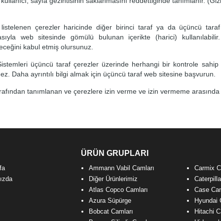
kullanıcı, sayfa gezintisinin saklanmasını reddettiğinde tanımlanır. (
Giz
listelenen çerezler haricinde diğer birinci taraf ya da üçüncü taraf
asıyla web sitesinde gömülü bulunan içerikte (harici) kullanılabili
leceğini kabul etmiş olursunuz.
istemleri üçüncü taraf çerezler üzerinde herhangi bir kontrole sahip 
ez. Daha ayrıntılı bilgi almak için üçüncü taraf web sitesine başvurun.
arafından tanımlanan ve çerezlere izin verme ve izin vermeme arasında
ÜRÜN GRUPLARI
fa
Ammann Vabil Camları
Carmix C
ızda
Diğer Ürünlerimiz
Caterpill
Atlas Copco Camları
Case Cam
Azura Süpürge
Hyundai 
Bobcat Camları
Hitachi C