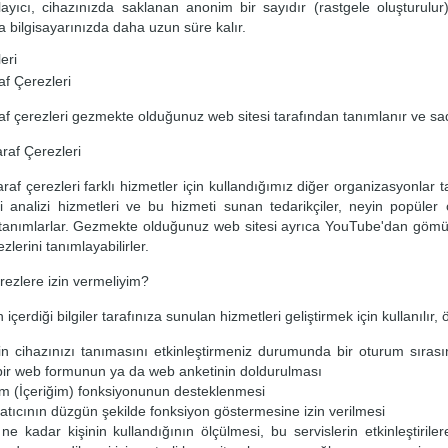
ayıcı, cihazınızda saklanan anonim bir sayıdır (rastgele oluşturulur
da bilgisayarınızda daha uzun süre kalır.
eri
raf Çerezleri
araf çerezleri gezmekte olduğunuz web sitesi tarafından tanımlanır ve sad
raf Çerezleri
raf çerezleri farklı hizmetler için kullandığımız diğer organizasyonla
ri analizi hizmetleri ve bu hizmeti sunan tedarikçiler, neyin popül
 tanımlarlar. Gezmekte olduğunuz web sitesi ayrıca YouTube'dan gömülmüş
zlerini tanımlayabilirler.
ezlere izin vermeliyim?
 içerdiği bilgiler tarafınıza sunulan hizmetleri geliştirmek için kullanılır, 
sin cihazınızı tanımasını etkinleştirmeniz durumunda bir oturum sıras
bir web formunun ya da web anketinin doldurulması
im (İçeriğim) fonksiyonunun desteklenmesi
atıcının düzgün şekilde fonksiyon göstermesine izin verilmesi
i ne kadar kişinin kullandığının ölçülmesi, bu servislerin etkinleştirile