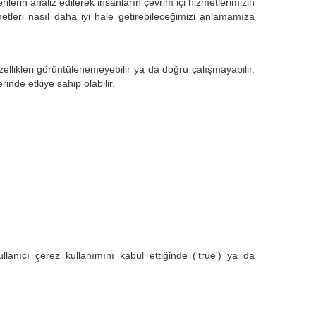
erin analiz edilerek insanların çevrim içi hizmetlerimizin
metleri nasıl daha iyi hale getirebileceğimizi anlamamıza
llikleri görüntülenemeyebilir ya da doğru çalışmayabilir.
inde etkiye sahip olabilir.
llanıcı çerez kullanımını kabul ettiğinde ('true') ya da