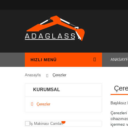
HIZLI MENÜ
ANASAYF
Anasayfa
Çerezler
Çere
KURUMSAL
Başlıksız
Çerezler
Çerezleri
cihazınız
içermez ve