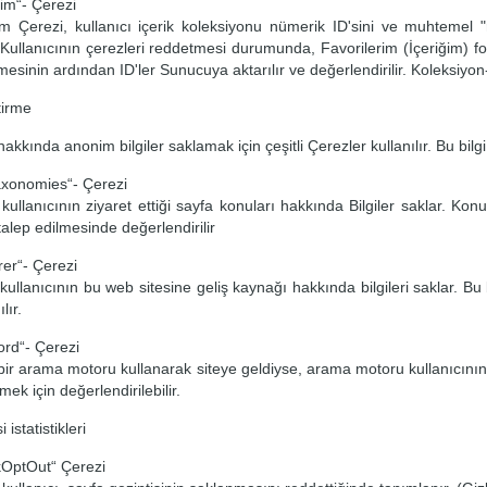
rim“- Çerezi
im Çerezi, kullanıcı içerik koleksiyonu nümerik ID'sini ve muhtemel "
r. Kullanıcının çerezleri reddetmesi durumunda, Favorilerim (İçeriğim) 
mesinin ardından ID'ler Sunucuya aktarılır ve değerlendirilir. Koleksiyon-
tirme
hakkında anonim bilgiler saklamak için çeşitli Çerezler kullanılır. Bu bilgi
axonomies“- Çerezi
kullanıcının ziyaret ettiği sayfa konuları hakkında Bilgiler saklar. K
talep edilmesinde değerlendirilir
er“- Çerezi
ullanıcının bu web sitesine geliş kaynağı hakkında bilgileri saklar. Bu bi
lır.
rd“- Çerezi
bir arama motoru kullanarak siteye geldiyse, arama motoru kullanıcının ara
ek için değerlendirilebilir.
 istatistikleri
kOptOut“ Çerezi