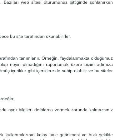
). Bazıları web sitesi oturumunuz bittiğinde sonlanırken
ece bu site tarafından okunabilirler.
r tarafından tanımlanır. Örneğin, faydalanmakta olduğumuz
er olup neyin olmadığını raporlamak üzere bizim adımıza
 içerikler gibi içeriklere de sahip olabilir ve bu siteler
örneğin:
ında aynı bilgileri defalarca vermek zorunda kalmazsınız
rek kullanımlarının kolay hale getirilmesi ve hızlı şekilde