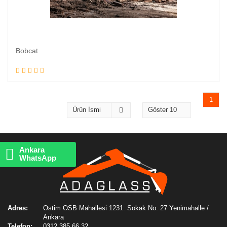
Bobcat
1
Ankara
WhatsApp
Adres:
Ostim OSB Mahallesi 1231. Sokak No: 27 Yenimahalle /
Ankara
Telefon:
0312 385 66 32